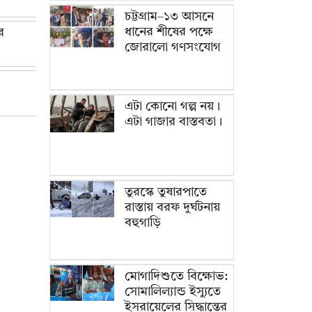
চট্টগ্রাম–১৩ আসনে
ধানের শীষের পক্ষে
র
জোরালো গণসংযোগ
এটা কোনো গল্প নয়।
এটা গাজার বাস্তবতা।
তুরস্কে তুষারপাতে
রাস্তায় বরফ দুর্ঘটনায়
বহুগাড়ি
মোগাদিশুতে বিক্ষোভ:
সোমালিল্যান্ড ইস্যুতে
ইসরায়েলের সিদ্ধান্তের