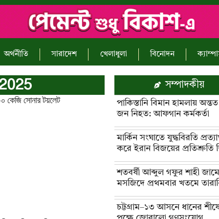
অর্থনীতি
সারাদেশ
খেলাধুলা
বিনোদন
ক্যাম্প
 2025
সম্পাদকীয়
১০০ কেজি সোনার টয়লেট
পাকিস্তানি বিমান হামলায় অন্ত
জন নিহত: আফগান কর্মকর্তা
মার্কিন সংঘাতে যুদ্ধবিরতি প্রত্যা
করে ইরান বিজয়ের প্রতিশ্রুতি 
শতবর্ষী আব্দুল গফুর শাহী জাম
মসজিদে প্রথমবার খতমে তারাব
চট্টগ্রাম–১৩ আসনে ধানের শীষ
পক্ষে জোরালো গণসংযোগ