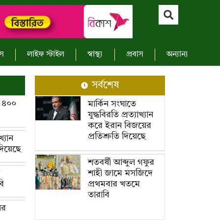
াস
লাইফ স্টাইল
স্বাস্থ্য
প্রবাস
অন্যান্য
সর্বশেষ
ত ৪০০
মার্কিন সংঘাতে
যুদ্ধবিরতি প্রত্যাখ্যান
করে ইরান বিজয়ের
প্রতিশ্রুতি দিয়েছে
খ্যান
দিয়েছে
শতবর্ষী আব্দুল গফুর
শাহী জামে মসজিদে
ে
প্রথমবার খতমে
ি
তারাবি
ের