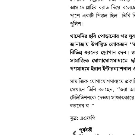
আসাদোল্লাহির বরাত দিয়ে বলেছ
পাশে একটি পিস্তল ছিল। তিনি 
পুলিশ।
খামেনির ছবি পোড়ানোর পর য
জানাজায় উপস্থিত লোকজন ‌‘‘তা
বিভিন্ন ধরনের স্লোগান দেন। 
সামাজিক যোগাযোগমাধ্যমে ছ
গণমাধ্যম ইরান ইন্টারন্যাশনাল
সামাজিক যোগাযোগমাধ্যমে প্রক
সেখানে তিনি বলছেন, ‘‘ওরা আ
টেলিভিশনকে দেওয়া সাক্ষাৎকারে ত
করবেন না।’’
সূত্র: এএফপি
পূর্ববর্তী