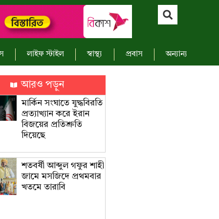
াস
লাইফ স্টাইল
স্বাস্থ্য
প্রবাস
অন্যান্য
আরও পড়ুন
মার্কিন সংঘাতে যুদ্ধবিরতি
প্রত্যাখ্যান করে ইরান
বিজয়ের প্রতিশ্রুতি
দিয়েছে
শতবর্ষী আব্দুল গফুর শাহী
জামে মসজিদে প্রথমবার
খতমে তারাবি